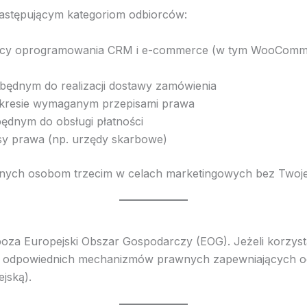
stępującym kategoriom odbiorców:
awcy oprogramowania CRM i e-commerce (w tym WooComme
zbędnym do realizacji dostawy zamówienia
kresie wymaganym przepisami prawa
będnym do obsługi płatności
sy prawa (np. urzędy skarbowe)
anych osobom trzecim w celach marketingowych bez Twoje
oza Europejski Obszar Gospodarczy (EOG). Jeżeli korzys
wie odpowiednich mechanizmów prawnych zapewniających o
jską).