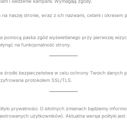
klam i śledzenie kampanii. Wymagają zgody.
h na naszej stronie, wraz z ich nazwami, celami i okresem 
a pomocą paska zgód wyświetlanego przy pierwszej wizycie
łynąć na funkcjonalność strony.
jne środki bezpieczeństwa w celu ochrony Twoich danych 
t szyfrowana protokołem SSL/TLS.
olityki prywatności. O istotnych zmianach będziemy info
jestrowanych użytkowników). Aktualna wersja polityki jes