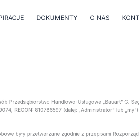
PIRACJE
DOKUMENTY
O NAS
KONT
sposób Przedsiębiorstwo Handlowo-Usługowe „Bauart” G. Se
9074, REGON: 810786597 (dalej: „Administrator” lub „my
obowe były przetwarzane zgodnie z przepisami Rozporządz