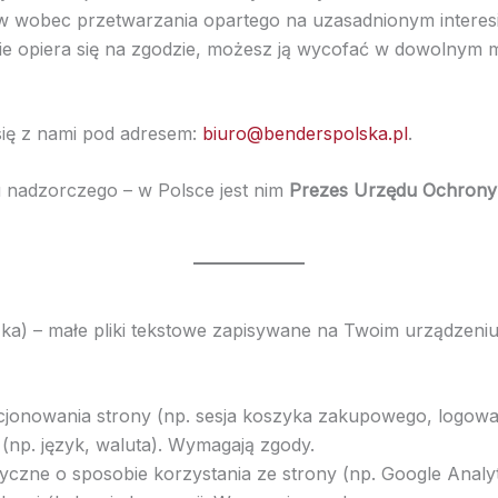
 wobec przetwarzania opartego na uzasadnionym interesie
nie opiera się na zgodzie, możesz ją wycofać w dowoln
się z nami pod adresem:
biuro@benderspolska.pl
.
 nadzorczego – w Polsce jest nim
Prezes Urzędu Ochron
czka) – małe pliki tekstowe zapisywane na Twoim urządzeni
jonowania strony (np. sesja koszyka zakupowego, logowan
(np. język, waluta). Wymagają zgody.
yczne o sposobie korzystania ze strony (np. Google Analy