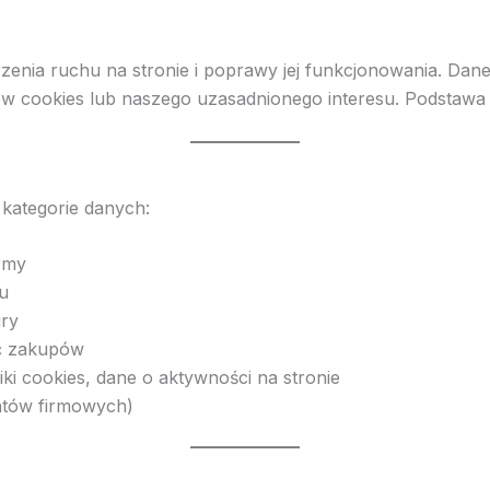
rzenia ruchu na stronie i poprawy jej funkcjonowania. Da
ów cookies lub naszego uzasadnionego interesu. Podstaw
kategorie danych:
irmy
u
ury
ść zakupów
liki cookies, dane o aktywności na stronie
ntów firmowych)